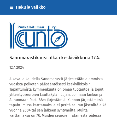
Siirry
Haku ja valikko
sivun
sisältöön
Punkalaitumen Kunto ry
Sanomarastikausi alkaa keskiviikkona 17.4.
12.4.2024
Alkavalla kaudella Sanomarastit järjestetään aiemmista
vuosista poiketen pääsääntöisesti keskiviikkoisin.
Tapahtumista kymmenkunta on omaa tuotantoa ja loput
yhteistyöseurojen Lauttakylän Lujan, Loimaan Jankon ja
Auranmaan Rasti 88:n järjestämiä. Kunnon järjestämissä
tapahtumissa karttamaksua ei peritä seuran jäseniltä eikä
vuonna 2004 tai sen jälkeen syntyneiltä. Muilta
karttamaksu on 7€. Muiden seurojen ratamestaroidessa