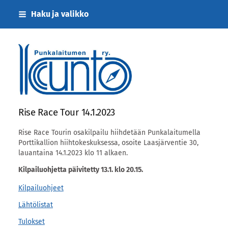
Siirry
Haku ja valikko
sivun
sisältöön
Punkalaitumen Kunto ry
Rise Race Tour 14.1.2023
Rise Race Tourin osakilpailu hiihdetään Punkalaitumella
Porttikallion hiihtokeskuksessa, osoite Laasjärventie 30,
lauantaina 14.1.2023 klo 11 alkaen.
Kilpailuohjetta päivitetty 13.1. klo 20.15.
Kilpailuohjeet
Lähtölistat
Tulokset